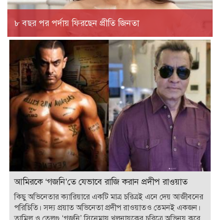
৮ বছর পর পর্দায় ফিরছেন প্রীতি জিনতা
আমিরকে ‘গজনি’তে যেভাবে রাজি করান প্রদীপ রাওয়াত
কিছু অভিনেতার ক্যারিয়ারে একটি মাত্র চরিত্রই এনে দেয় আজীবনের
পরিচিতি। সদ্য প্রয়াত অভিনেতা প্রদীপ রাওয়াতও তেমনই একজন।
তামিল ও তেলুগু ‘গজনি’ সিনেমায় খলনায়কের চরিত্রে অভিনয় করে