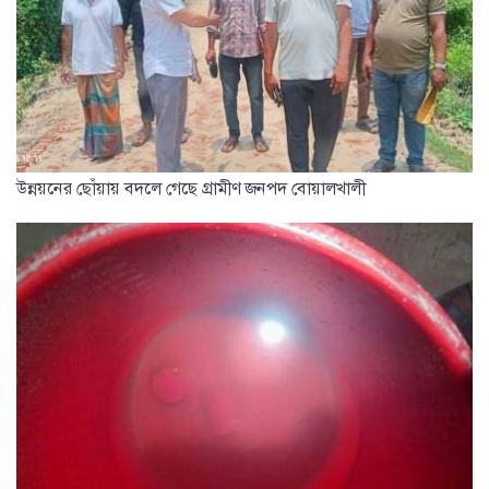
উন্নয়নের ছোঁয়ায় বদলে গেছে গ্রামীণ জনপদ বোয়ালখালী