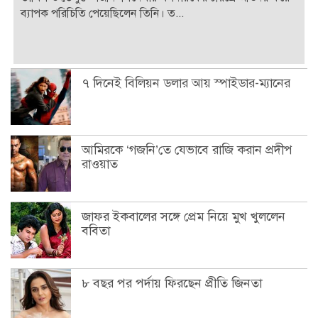
ব্যাপক পরিচিতি পেয়েছিলেন তিনি। ত...
৭ দিনেই বিলিয়ন ডলার আয় স্পাইডার-ম্যানের
আমিরকে ‘গজনি’তে যেভাবে রাজি করান প্রদীপ
রাওয়াত
জাফর ইকবালের সঙ্গে প্রেম নিয়ে মুখ খুললেন
ববিতা
৮ বছর পর পর্দায় ফিরছেন প্রীতি জিনতা