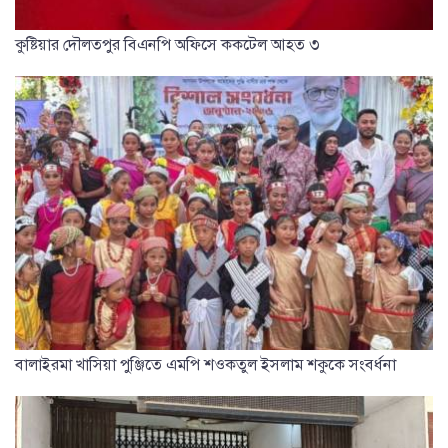
কুষ্টিয়ার দৌলতপুর বিএনপি অফিসে ককটেল আহত ৩
বালাইরমা খাসিয়া পুঞ্জিতে এমপি শওকতুল ইসলাম শকুকে সংবর্ধনা