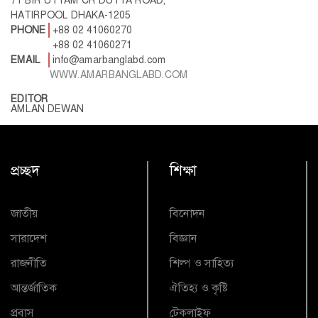
HATIRPOOL DHAKA-1205
PHONE
+88 02 41060270
+88 02 41060271
EMAIL
info@amarbanglabd.com
WWW.AMARBANGLABD.COM
EDITOR
AMLAN DEWAN
প্রচ্ছদ
শিক্ষা
জাতীয়
বিনোদন
সারাদেশ
বিজ্ঞান
রাজনীতি
শিল্প ও সাহিত্য
আন্তর্জাতিক
ঐতিহ্য ও কৃষ্টি
প্রবাস
টেকলাইফ