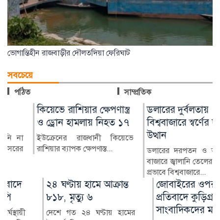
ভোগান্তিহীন রাজবাড়ীর দৌলতদিয়া ফেরিঘাট
সবচেয়ে
পঠিত
সাম্প্রতিক
কিয়েভে রাশিয়ার ক্ষেপণাস্ত্র
ডলারের দুর্বলতায়
ও ড্রোন হামলায় নিহত ১৭
বিশ্ববাজারে স্বর্ণের দামে বড়
উত্থান
ইউক্রেনের রাজধানী কিয়েভে
রাশিয়ার ব্যাপক ক্ষেপণাস্ত...
ডলারের দরপতন ও আন্তর্জাতিক
বাজারে জ্বালানি তেলের দাম কমার
প্রভাবে বিশ্ববাজারে...
২৪ ঘণ্টায় হামে আক্রান্ত
জোবাইরের ওপর হামলার
৮১৮, মৃত্যু ৬
প্রতিবাদে কুড়িগ্রামে
সাংবাদিকদের মানববন্ধন
দেশে গত ২৪ ঘণ্টায় হামের