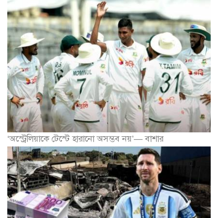
‘অস্ট্রেলিয়াকে টেস্টে হারানো অসম্ভব নয়’— বাশার