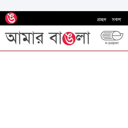
প্রচ্ছদ
সকল