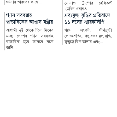
ব্যক্তিগত ছবি ও ভিডিও...
ডোনাল্ড ট্রাম্পের হেলিকপ্টার
‘মেরিন ওয়ান&...
দ্রব্যমূল্য বৃদ্ধির প্রতিবাদে
২৪ ঘণ্টায় হামে আক্রান্ত
১১ দলের স্মারকলিপি
৮১৮, মৃত্যু ৬
গ্যাস সংকট, দীর্ঘস্থায়ী
দেশে গত ২৪ ঘণ্টায় হামের
লোডশেডিং, বিদ্যুতের মূল্যবৃদ্ধি,
উপসর্গ নিয়ে আরও ৬ জনের
ভুতুড়ে বিল আদায় এবং...
মৃত্যু হয়েছে। একই সময়ে হাম
ও হ...