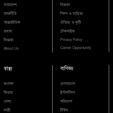
সারাদেশ
বিজ্ঞান
রাজনীতি
শিল্প ও সাহিত্য
আন্তর্জাতিক
ঐতিহ্য ও কৃষ্টি
প্রবাস
টেকলাইফ
বিজ্ঞান
Privacy Policy
Career Opportunity
About Us
স্বাস্থ্য
বাণিজ্য
ফ্যাশন
যোগাযোগ
ফিচার
ইন্টার্নশিপ
খেলা
পরিবেশ
নারী
টিউব