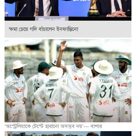
ক্ষমা চেয়ে গদি বাঁচালেন ইনফান্তিনো
‘অস্ট্রেলিয়াকে টেস্টে হারানো অসম্ভব নয়’— বাশার