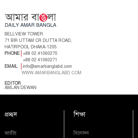
DAILY AMAR BANGLA
BELLVIEW TOWER
71 BIR UTTAM CR DUTTA ROAD,
HATIRPOOL DHAKA-1205
PHONE
+88 02 41060270
+88 02 41060271
EMAIL
info@amarbanglabd.com
WWW.AMARBANGLABD.COM
EDITOR
AMLAN DEWAN
প্রচ্ছদ
শিক্ষা
জাতীয়
বিনোদন