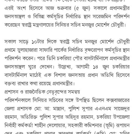
​এরই অংশ হিসেবে আজ শুক্রবার (৫ জুন) সকালে প্রধানমন্ত্রীর
জনসভাস্থল ও বিভিন্ন কর্মসূচির নির্ধারিত স্থান সরেজমিন পরিদর্শন
করেছেন স্বরাষ্ট্র মন্ত্রণালয়ের সিনিয়র সচিব মনজুর মোর্শেদ চৌধুরী।
সকাল সাড়ে ১০টার দিকে স্বরাষ্ট্র সচিব মনজুর মোর্শেদ চৌধুরী
প্রথমে ডুলাহাজারা সাফারি পার্কের নির্ধারিত বৃক্ষরোপণ কর্মসূচির স্থান
পরিদর্শন করেন। পরে তিনি চকরিয়া পৌর বাসটার্মিনালে প্রধানমন্ত্রীর
জনসভাস্থল ঘুরে দেখেন। উল্লেখ্য, আগামী ১৪ জুন চকরিয়ার
বাসটার্মিনাল মাঠেই এক বিশাল জনসভায় প্রধান অতিথি হিসেবে
বক্তব্য রাখার কথা রয়েছে প্রধানমন্ত্রীর।
​প্রশাসন ও রাজনৈতিক নেতৃবৃন্দের সমন্বয়
পরিদর্শনকালে সিনিয়র সচিবের সঙ্গে উপস্থিত ছিলেন কক্সবাজারের
জেলা প্রশাসক মো: আ: মান্নান, পুলিশ সুপার এএনএম সাজেদুর
রহমান, অতিরিক্ত পুলিশ সুপার অহিদুর রহমান, চকরিয়া উপজেলা
নির্বাহী কর্মকর্তা শাহীন দেলোয়ার, সহকারী কমিশনার (ভূমি) রূপায়ন
দেব এবং চকরিয়া থানার ভারপ্রাপ্ত কর্মকর্তা (ওসি) মো: মনির