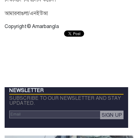
আমারবাঙলা/এনইউআ
Copyright © Amarbangla
NEWSLETTER
SUBSCRIBE TO OUR NEWSLETTER AND STAY
UPDATED.