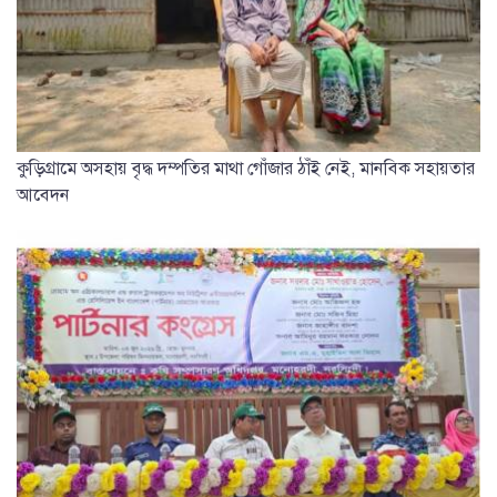
কুড়িগ্রামে অসহায় বৃদ্ধ দম্পতির মাথা গোঁজার ঠাঁই নেই, মানবিক সহায়তার
আবেদন