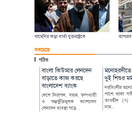
খামেনির কড়া বার্তা যুক্তরাষ্ট্রকে
তাপপ্রব
সবচেয়ে
পঠিত
যেসব
 মর্নিং
আজ বিশ্ব আদিবাসী
বাংলা কিউআর লেনদেন
সিলেটে পুলিশ
মনোহরদীতে ডো
কেট বন্ধ
ের শিরোপা জয়
দিবস
বাড়াতে কাজ করছে
কোপানোর ঘট
দুই শিশুর মর্মান্
বাংলাদেশ ব্যাংক
দুজন কারাগার
যেসব মার্কেট
মর্নিং স্টারসকে
নানা কর্মসূচির মধ্য দিয়ে
নরসিংদীর মনোহর
কানপাট বন্ধ
ারিয়ে চ্যাম্পিয়ন
রোববার (৯ আগস্ট) রাজধানী
পাশে থাকা গভীর
দেশে নিরাপদ, সহজ, স্বল্পব্যয়ী
সিলেটের জকিগঞ্জ
োজ...
য়ারিয়...
ঢাকাসহ পার্বত্য চট্টগ্রাম,...
তাওহীদ (৭) ও
ও অন্তর্ভুক্তিমূলক ক্যাশলেস
প্রস্তুতিকালে স
নাম...
লেনদেন ব্যবস্থা গড়ে...
একটি পিকআপ থাম
পুলি...