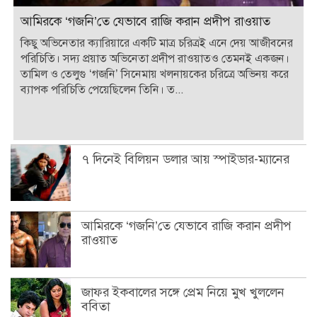
আমিরকে ‘গজনি’তে যেভাবে রাজি করান প্রদীপ রাওয়াত
কিছু অভিনেতার ক্যারিয়ারে একটি মাত্র চরিত্রই এনে দেয় আজীবনের
পরিচিতি। সদ্য প্রয়াত অভিনেতা প্রদীপ রাওয়াতও তেমনই একজন।
তামিল ও তেলুগু ‘গজনি’ সিনেমায় খলনায়কের চরিত্রে অভিনয় করে
ব্যাপক পরিচিতি পেয়েছিলেন তিনি। ত...
৭ দিনেই বিলিয়ন ডলার আয় স্পাইডার-ম্যানের
আমিরকে ‘গজনি’তে যেভাবে রাজি করান প্রদীপ
রাওয়াত
জাফর ইকবালের সঙ্গে প্রেম নিয়ে মুখ খুললেন
ববিতা