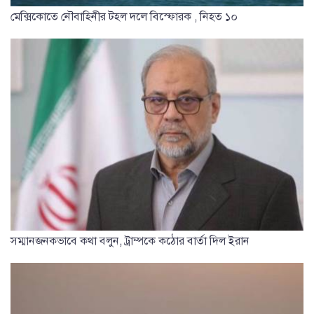
মেক্সিকোতে নৌবাহিনীর টহল দলে বিস্ফোরক , নিহত ১০
সম্মানজনকভাবে কথা বলুন, ট্রাম্পকে কঠোর বার্তা দিল ইরান