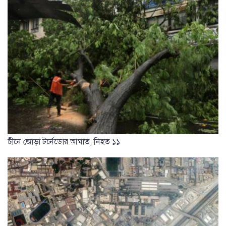
চীনে জোড়া টর্নেডোর আঘাত, নিহত ১১