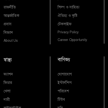
রাজনীতি
শিল্প ও সাহিত্য
আন্তর্জাতিক
ঐতিহ্য ও কৃষ্টি
প্রবাস
টেকলাইফ
বিজ্ঞান
Privacy Policy
Career Opportunity
About Us
স্বাস্থ্য
বাণিজ্য
ফ্যাশন
যোগাযোগ
ফিচার
ইন্টার্নশিপ
খেলা
পরিবেশ
নারী
টিউব
লাইফস্টাইল
ছবি