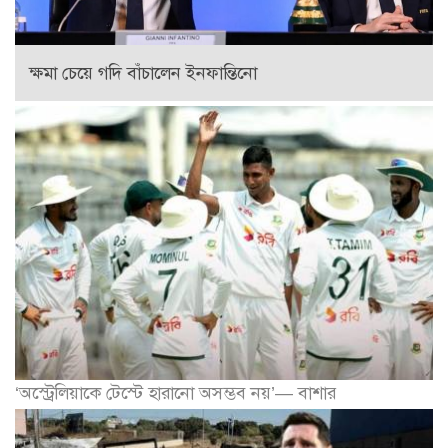
ক্ষমা চেয়ে গদি বাঁচালেন ইনফান্তিনো
‘অস্ট্রেলিয়াকে টেস্টে হারানো অসম্ভব নয়’— বাশার