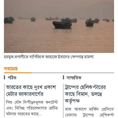
হরমুজ প্রণালীতে বাণিজ্যিক জাহাজে ইরানের ক্ষেপণাস্ত্র হামলা
সবচেয়ে
পঠিত
সাম্প্রতিক
াশ
ট্রাম্পের হেলিকপ্টারের
ভারতীয় তরুণীর অভিযো
কাছে বিমান, তদন্তে
জামালপুরে যুবক গ্রেপ্তার
কর্তৃপক্ষ
ন্ট
ভারতীয় এক তরুণীর সঙ্
টির
অনলাইনে প্রেমের সম্পর্ক গড়ে 
মাঝ আকাশে মার্কিন প্রেসিডেন্ট
ব্যক্তিগত ছবি ও ভিডিও...
ডোনাল্ড ট্রাম্পের হেলিকপ্টার