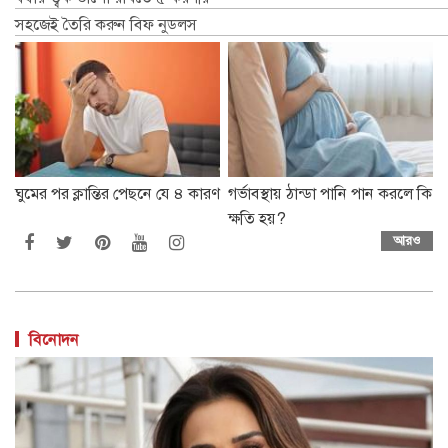
সহজেই তৈরি করুন বিফ নুডলস
ঘুমের পর ক্লান্তির পেছনে যে ৪ কারণ
গর্ভাবস্থায় ঠান্ডা পানি পান করলে কি
ক্ষতি হয়?
আরও
বিনোদন