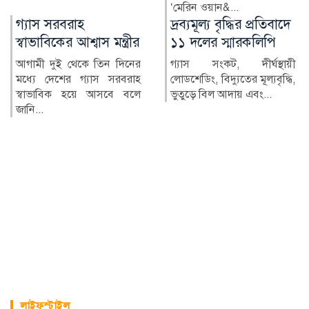
‘মেরিন ওয়ান&...
দ্রব্যমূল্য বৃদ্ধির প্রতিবাদে
২৪ ঘণ্টায় হামে আক্রান্ত
ীর
১১ দলের স্মারকলিপি
৮১৮, মৃত্যু ৬
ের
গ্যাস সংকট, দীর্ঘস্থায়ী
দেশে গত ২৪ ঘণ্টায় হাম
াহ
লোডশেডিং, বিদ্যুতের মূল্যবৃদ্ধি,
উপসর্গ নিয়ে আরও ৬ জন
লে
ভুতুড়ে বিল আদায় এবং...
মৃত্যু হয়েছে। একই সময়ে হ
ও হ...
লাইফস্টাইল