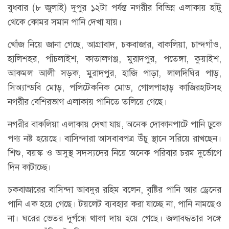
বুধবার (৮ জুলাই) দুপুর ১২টা পর্যন্ত নগরীর বিভিন্ন এলাকায় হাঁটু
থেকে কোমর সমান পানি দেখা যায়।
খোঁজ নিয়ে জানা গেছে, আগ্রাবাদ, চকবাজার, বাকলিয়া, চান্দগাঁও,
হালিশহর, পাঁচলাইশ, কাতালগঞ্জ, মুরাদপুর, পতেঙ্গা, কুয়াইশ,
আকমল আলী সড়ক, মুরাদপুর, হাজি পাড়া, লালদিঘির পাড়,
সিঅ্যান্ডবি মোড়, পলিটেকনিক মোড, গোলপাহাড় কাজিরহাটসহ
নগরীর বেশিরভাগ এলাকায় পানিতে তলিয়ে গেছে।
নগরীর বাকলিয়া এলাকায় দেখা যায়, অনেক দোকানপাটে পানি ঢুকে
পণ্য নষ্ট হয়েছে। বাসিন্দারা আসবাবপত্র উঁচু স্থানে সরিয়ে রাখছেন।
শিশু, বয়স্ক ও অসুস্থ সদস্যদের নিয়ে অনেক পরিবার চরম দুর্ভোগে
দিন কাটাচ্ছে।
চকবাজারের বাসিন্দা আবদুর রহিম বলেন, বৃষ্টির পানি আর ড্রেনের
পানি এক হয়ে গেছে। টয়লেট ব্যবহার করা যাচ্ছে না, পানি নামছেও
না। ঘরের ভেতর দুর্গন্ধে থাকা দায় হয়ে গেছে। জলাবদ্ধতার সঙ্গে