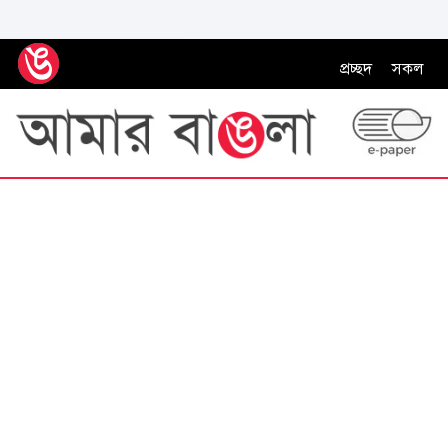
প্রচ্ছদ
সকল