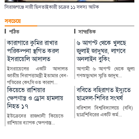
সিরাজগঞ্জে নারী ছিনতাইকারী চক্রের ১১ সদস্য আটক
সবচেয়ে
পঠিত
সাম্প্রতিক
৬ আগস্ট থেকে খুলছে
কোরিয়ার সঙ্গে সিইপিএ,
জুলাই জাদুঘর, লাগবে
৯৭% পণ্যে শুল্ক সুবিধা
অনলাইন বুকিং
বাংলাদেশ ও দক্ষিণ কোরিয়ার
মধ্যে বহুল প্রতীক্ষিত সমন্বিত
আগামী ৬ আগস্ট থেকে জুলাই
অর্থনৈতিক অংশীদারিত্ব...
গণঅভ্যুত্থান স্মৃতি জাদুঘ...
ববিতে বহিরাগত ইস্যুতে
‘শিক্ষাঙ্গনে ছাত্রদলের
ছাত্রদল-শিবির সংঘর্ষ
সন্ত্রাসনির্ভর রাজনীতি
চলতে পারে না’: মামুনুল
বরিশাল বিশ্ববিদ্যালয়ে (ববি)
হক
ছাত্রশিবিরের একটি কর্ম...
চব্বিশের গণ–অভ্যুত্থান পরবর্তী
বাংলাদেশে শিক্ষাঙ্গনে
সন্ত্রাসনির্ভর ছাত...