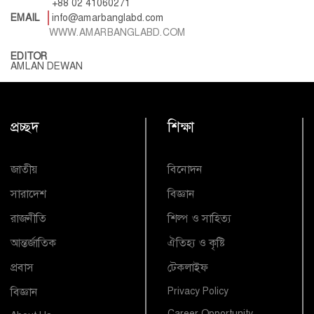
+88 02 41060271
EMAIL
info@amarbanglabd.com
WWW.AMARBANGLABD.COM
EDITOR
AMLAN DEWAN
প্রচ্ছদ
শিক্ষা
জাতীয়
বিনোদন
সারাদেশ
বিজ্ঞান
রাজনীতি
শিল্প ও সাহিত্য
আন্তর্জাতিক
ঐতিহ্য ও কৃষ্টি
প্রবাস
টেকলাইফ
বিজ্ঞান
Privacy Policy
Career Opportunity