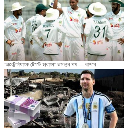
‘অস্ট্রেলিয়াকে টেস্টে হারানো অসম্ভব নয়’— বাশার